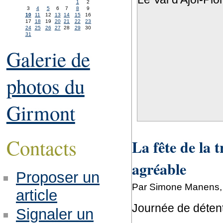
1
2
3
4
5
6
7
8
9
10
11
12
13
14
15
16
17
18
19
20
21
22
23
24
25
26
27
28
29
30
31
Galerie de
photos du
Girmont
Contacts
La fête de la t
agréable
Proposer un
Par Simone Manens, l
article
Journée de détent
Signaler un