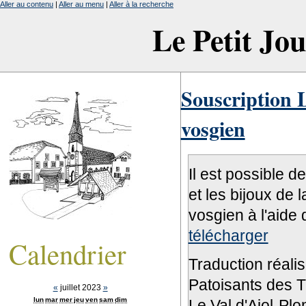
Aller au contenu
|
Aller au menu
|
Aller à la recherche
Le Petit Jo
Souscription L
vosgien
Il est possible d
et les bijoux de 
vosgien à l'aide 
télécharger
Calendrier
Traduction réali
Patoisants des Tr
«
juillet 2023
»
lun
mar
mer
jeu
ven
sam
dim
Le Val d'Ajol-Pl