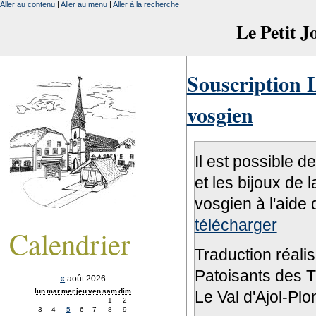
Aller au contenu
|
Aller au menu
|
Aller à la recherche
Le Petit 
Souscription L
vosgien
Il est possible d
et les bijoux de 
vosgien à l'aide 
télécharger
Calendrier
Traduction réali
Patoisants des Tr
«
août 2026
lun
mar
mer
jeu
ven
sam
dim
Le Val d'Ajol-Pl
1
2
3
4
5
6
7
8
9