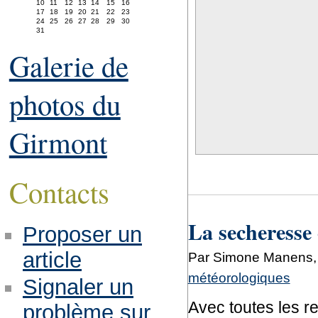
10
11
12
13
14
15
16
17
18
19
20
21
22
23
24
25
26
27
28
29
30
31
Galerie de
photos du
Girmont
Contacts
La secheresse 
Proposer un
article
Par Simone Manens, 
météorologiques
Signaler un
Avec toutes les r
problème sur