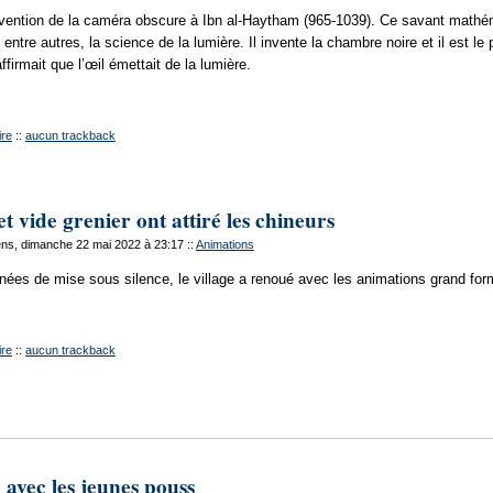
invention de la caméra obscure à Ibn al-Haytham (965-1039). Ce savant mathéma
 entre autres, la science de la lumière. Il invente la chambre noire et il est le 
firmait que l’œil émettait de la lumière.
re
::
aucun trackback
t vide grenier ont attiré les chineurs
ns, dimanche 22 mai 2022 à 23:17
::
Animations
ées de mise sous silence, le village a renoué avec les animations grand for
re
::
aucun trackback
avec les jeunes pouss