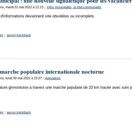
nicipal : une nouvelle signalétique pour les vacancier
ns, mardi 31 mai 2022 à 12:13
::
Infos municipales, et intercommunales
'informations deviennent vite obsolètes ou incomplets.
re
::
aucun trackback
a marche populaire internationale nocturne
s, lundi 30 mai 2022 à 23:37
::
Animations
ature girmontoise à travers une marche populaire de 10 km tracée avec soin pa
re
::
aucun trackback