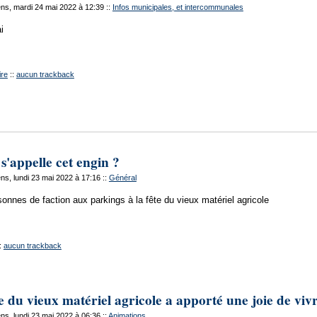
ns, mardi 24 mai 2022 à 12:39
::
Infos municipales, et intercommunales
i
re
::
aucun trackback
'appelle cet engin ?
s, lundi 23 mai 2022 à 17:16
::
Général
sonnes de faction aux parkings à la fête du vieux matériel agricole
:
aucun trackback
e du vieux matériel agricole a apporté une joie de vivr
s, lundi 23 mai 2022 à 06:36
::
Animations