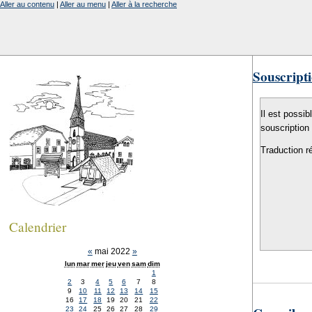
Aller au contenu
|
Aller au menu
|
Aller à la recherche
Souscripti
Il est possib
souscription
Traduction r
Calendrier
«
mai 2022
»
lun
mar
mer
jeu
ven
sam
dim
1
2
3
4
5
6
7
8
9
10
11
12
13
14
15
16
17
18
19
20
21
22
23
24
25
26
27
28
29