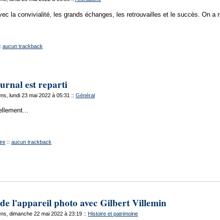
ec la convivialité, les grands échanges, les retrouvailles et le succès. On a
:
aucun trackback
ournal est reparti
s, lundi 23 mai 2022 à 05:31
::
Général
ellement...
re
::
aucun trackback
 de l'appareil photo avec Gilbert Villemin
ns, dimanche 22 mai 2022 à 23:19
::
Histoire et patrimoine