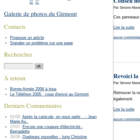
Conseil mu
30
31
Par Simone Mane
Galerie de photos du Girmont
Ces panneaux d
Contacts
Lire la suite
Proposer un article
aucun commentai
Signaler un problème sur une page
Rechercher
Revoici l
À retenir
Par Simone Manen
Bonne Année 2006 à tous
Retrouver la n
Le Téléthon 2005 : coup d'envoi au Girmont
également.
Derniers Commentaires
Lire la suite
01/08:
Après la canicule, on nous parle .. - Jean
aucun commentai
Marie Au..
27/07:
Encore une coupure d'électricité -
Bernadette
26/06:
Quelques nouvelles - Iung Christine