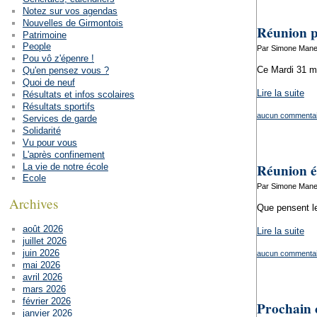
Notez sur vos agendas
Nouvelles de Girmontois
Réunion p
Patrimoine
People
Par Simone Mane
Pou vô z'épenre !
Ce Mardi 31 m
Qu'en pensez vous ?
Quoi de neuf
Lire la suite
Résultats et infos scolaires
Résultats sportifs
aucun commentai
Services de garde
Solidarité
Vu pour vous
L'après confinement
Réunion él
La vie de notre école
Ecole
Par Simone Mane
Archives
Que pensent le
août 2026
Lire la suite
juillet 2026
juin 2026
aucun commentai
mai 2026
avril 2026
mars 2026
février 2026
Prochain 
janvier 2026