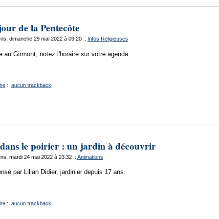
jour de la Pentecôte
ns, dimanche 29 mai 2022 à 09:20
::
Infos Religieuses
e au Girmont, notez l'horaire sur votre agenda.
re
::
aucun trackback
dans le poirier : un jardin à découvrir
ns, mardi 24 mai 2022 à 23:32
::
Animations
nsé par Lilian Didier, jardinier depuis 17 ans.
re
::
aucun trackback