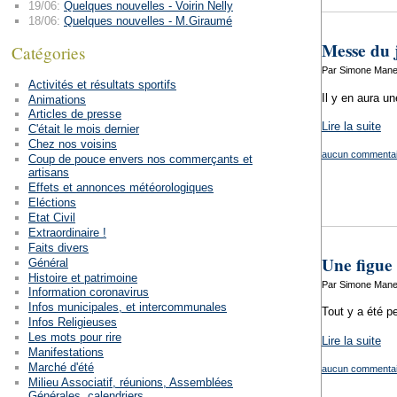
19/06:
Quelques nouvelles - Voirin Nelly
18/06:
Quelques nouvelles - M.Giraumé
Messe du 
Catégories
Par Simone Mane
Activités et résultats sportifs
Il y en aura un
Animations
Articles de presse
Lire la suite
C'était le mois dernier
Chez nos voisins
aucun commentai
Coup de pouce envers nos commerçants et
artisans
Effets et annonces météorologiques
Eléctions
Etat Civil
Extraordinaire !
Faits divers
Une figue 
Général
Histoire et patrimoine
Par Simone Mane
Information coronavirus
Infos municipales, et intercommunales
Tout y a été pe
Infos Religieuses
Les mots pour rire
Lire la suite
Manifestations
Marché d'été
aucun commentai
Milieu Associatif, réunions, Assemblées
Générales, calendriers