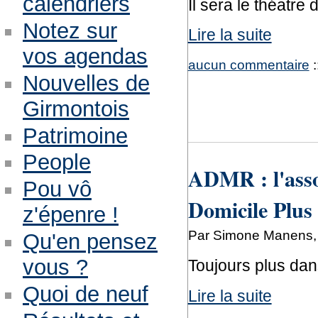
calendriers
Il sera le théatre
Notez sur
Lire la suite
vos agendas
aucun commentaire
:
Nouvelles de
Girmontois
Patrimoine
People
ADMR : l'assoc
Pou vô
Domicile Plus
z'épenre !
Par Simone Manens, 
Qu'en pensez
vous ?
Toujours plus dan
Quoi de neuf
Lire la suite