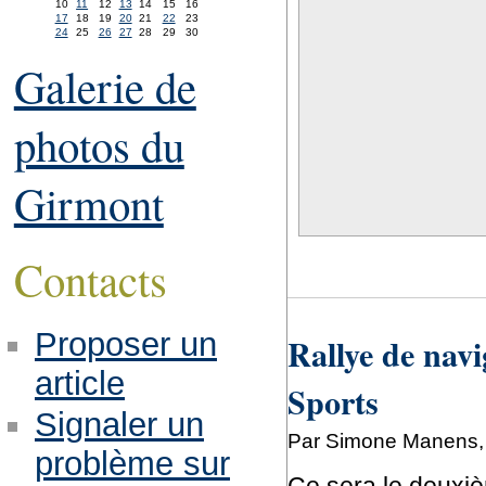
10
11
12
13
14
15
16
17
18
19
20
21
22
23
24
25
26
27
28
29
30
Galerie de
photos du
Girmont
Contacts
Proposer un
Rallye de nav
article
Sports
Signaler un
Par Simone Manens, j
problème sur