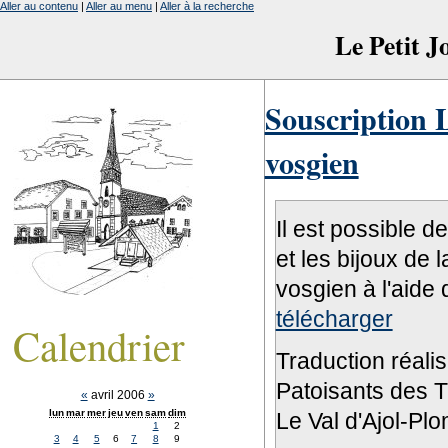
Aller au contenu
|
Aller au menu
|
Aller à la recherche
Le Petit 
Souscription L
vosgien
Il est possible d
et les bijoux de 
vosgien à l'aide 
télécharger
Calendrier
Traduction réali
Patoisants des Tr
«
avril 2006
»
lun
mar
mer
jeu
ven
sam
dim
Le Val d'Ajol-Pl
1
2
3
4
5
6
7
8
9