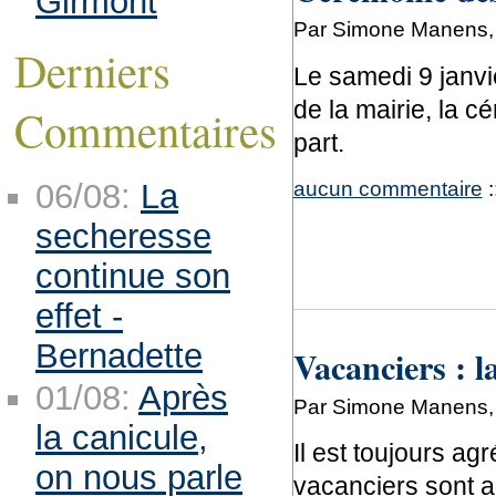
Girmont
Par Simone Manens, 
Derniers
Le samedi 9 janvie
de la mairie, la 
Commentaires
part.
aucun commentaire
:
06/08:
La
secheresse
continue son
effet -
Bernadette
Vacanciers : l
01/08:
Après
Par Simone Manens, 
la canicule,
Il est toujours ag
on nous parle
vacanciers sont a