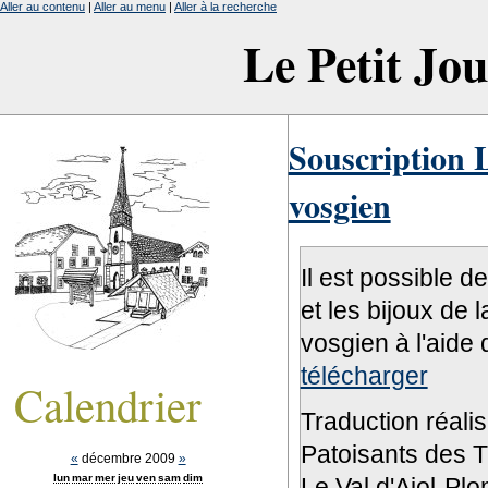
Aller au contenu
|
Aller au menu
|
Aller à la recherche
Le Petit Jo
Souscription L
vosgien
Il est possible d
et les bijoux de 
vosgien à l'aide 
télécharger
Calendrier
Traduction réali
Patoisants des Tr
«
décembre 2009
»
lun
mar
mer
jeu
ven
sam
dim
Le Val d'Ajol-Pl