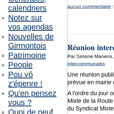
calendriers
aucun commentaire
:
Notez sur
vos agendas
Nouvelles de
Girmontois
Réunion inte
Patrimoine
Par Simone Manens, 
People
intercommunales
Pou vô
Une réunion publ
prévue en mairie d
z'épenre !
Qu'en pensez
A l'ordre du jour 
Mixte de la Route
vous ?
du Syndicat Mixte
Quoi de neuf