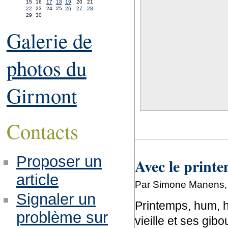
15
16
17
18
19
20
21
22
23
24
25
26
27
28
29
30
Galerie de
photos du
Girmont
Contacts
Proposer un
Avec le printe
article
Par Simone Manens, 
Signaler un
Printemps, hum, h
problème sur
vieille et ses gibo