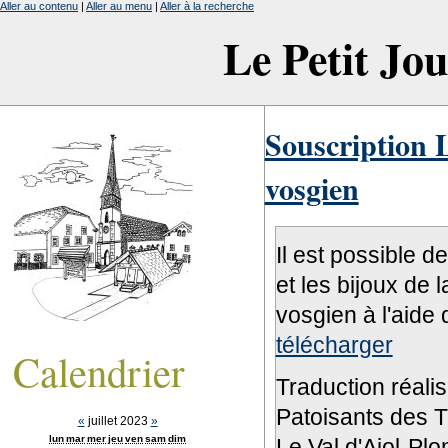
Aller au contenu
|
Aller au menu
|
Aller à la recherche
Le Petit Jo
Souscription L
vosgien
Il est possible d
et les bijoux de 
vosgien à l'aide 
télécharger
Calendrier
Traduction réali
Patoisants des Tr
«
juillet 2023
»
lun
mar
mer
jeu
ven
sam
dim
Le Val d'Ajol-Pl