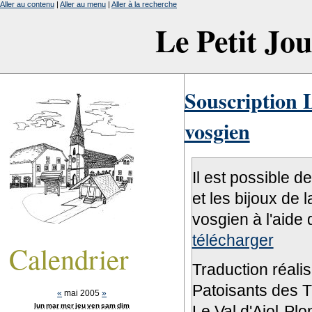
Aller au contenu
|
Aller au menu
|
Aller à la recherche
Le Petit Jo
Souscription L
vosgien
Il est possible d
et les bijoux de 
vosgien à l'aide 
télécharger
Calendrier
Traduction réali
Patoisants des Tr
«
mai 2005
»
lun
mar
mer
jeu
ven
sam
dim
Le Val d'Ajol-Pl