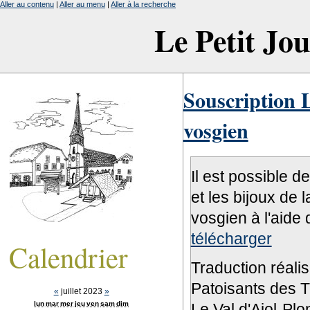
Aller au contenu
|
Aller au menu
|
Aller à la recherche
Le Petit Jo
Souscription L
vosgien
Il est possible d
et les bijoux de 
vosgien à l'aide 
télécharger
Calendrier
Traduction réali
Patoisants des Tr
«
juillet 2023
»
lun
mar
mer
jeu
ven
sam
dim
Le Val d'Ajol-Pl