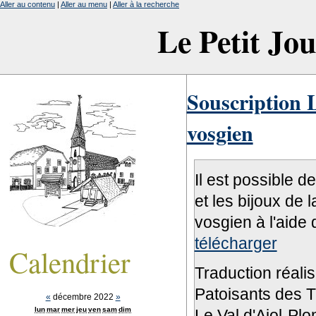
Aller au contenu
|
Aller au menu
|
Aller à la recherche
Le Petit Jo
Souscription L
vosgien
Il est possible d
et les bijoux de 
vosgien à l'aide 
télécharger
Calendrier
Traduction réali
Patoisants des Tr
«
décembre 2022
»
lun
mar
mer
jeu
ven
sam
dim
Le Val d'Ajol-Pl