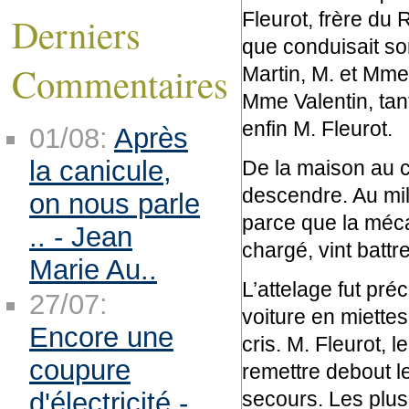
Fleurot, frère du R
Derniers
que conduisait son
Commentaires
Martin, M. et Mme
Mme Valentin, tant
enfin M. Fleurot.
01/08:
Après
la canicule,
De la maison au ca
descendre. Au mili
on nous parle
parce que la méca
.. - Jean
chargé, vint battre
Marie Au..
L’attelage fut pré
27/07:
voiture en miettes
Encore une
cris. M. Fleurot, 
coupure
remettre debout le
secours. Les plus
d'électricité -