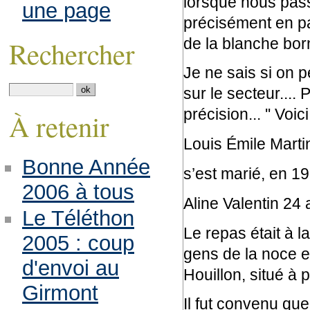
lorsque nous pass
une page
précisément en pa
de la blanche bor
Rechercher
Je ne sais si on p
sur le secteur....
précision... '' Voic
À retenir
Louis Émile Martin
Bonne Année
s’est marié, en 1
2006 à tous
Aline Valentin 24 a
Le Téléthon
Le repas était à l
2005 : coup
gens de la noce e
d'envoi au
Houillon, situé à 
Girmont
Il fut convenu que