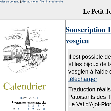
Aller au contenu
|
Aller au menu
|
Aller à la recherche
Le Petit 
Souscription L
vosgien
Il est possible d
et les bijoux de 
vosgien à l'aide 
télécharger
Calendrier
Traduction réali
Patoisants des Tr
«
avril 2021
»
lun
mar
mer
jeu
ven
sam
dim
Le Val d'Ajol-Pl
1
2
3
4
5
6
7
8
9
10
11