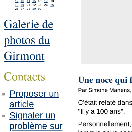
12
13
14
15
16
17
18
19
20
21
22
23
24
25
26
27
28
29
30
Galerie de
photos du
Girmont
Contacts
Une noce qui f
Par Simone Manens, 
Proposer un
C'était relaté da
article
"Il y a 100 ans".
Signaler un
Personnellement, 
problème sur