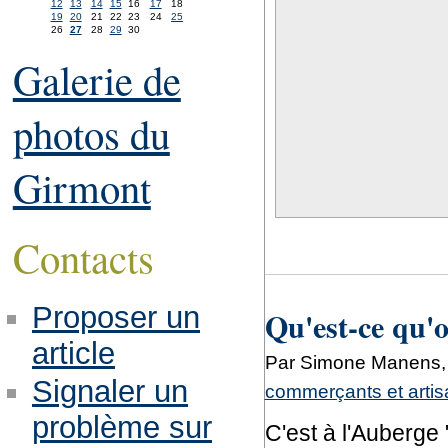
12
13
14
15
16
17
18
19
20
21
22
23
24
25
26
27
28
29
30
Galerie de
photos du
Girmont
Contacts
Proposer un
Qu'est-ce qu'
article
Par Simone Manens, 
Signaler un
commerçants et arti
problème sur
C'est à l'Auberge