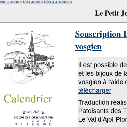
Aller au contenu
|
Aller au menu
|
Aller à la recherche
Le Petit 
Souscription L
vosgien
Il est possible d
et les bijoux de 
vosgien à l'aide 
télécharger
Calendrier
Traduction réali
Patoisants des Tr
«
avril 2021
»
lun
mar
mer
jeu
ven
sam
dim
Le Val d'Ajol-Pl
1
2
3
4
5
6
7
8
9
10
11