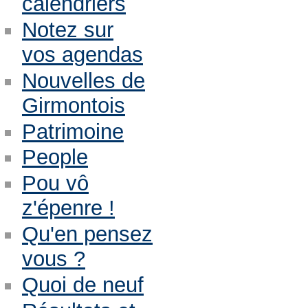
calendriers
Notez sur
vos agendas
Nouvelles de
Girmontois
Patrimoine
People
Pou vô
z'épenre !
Qu'en pensez
vous ?
Quoi de neuf