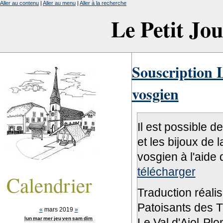
Aller au contenu
|
Aller au menu
|
Aller à la recherche
Le Petit Jo
Souscription L
vosgien
Il est possible d
et les bijoux de 
vosgien à l'aide 
télécharger
Calendrier
Traduction réali
Patoisants des Tr
«
mars 2019
»
lun
mar
mer
jeu
ven
sam
dim
Le Val d'Ajol-Pl