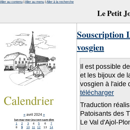
Aller au contenu
|
Aller au menu
|
Aller à la recherche
Le Petit 
Souscription L
vosgien
Il est possible d
et les bijoux de 
vosgien à l'aide 
télécharger
Calendrier
Traduction réali
Patoisants des Tr
«
avril 2024
»
lun
mar
mer
jeu
ven
sam
dim
Le Val d'Ajol-Pl
1
2
3
4
5
6
7
8
9
10
11
12
13
14