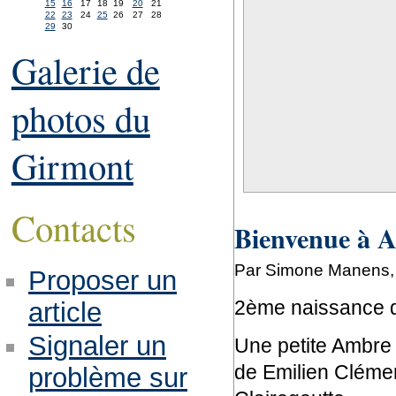
15
16
17
18
19
20
21
22
23
24
25
26
27
28
29
30
Galerie de
photos du
Girmont
Contacts
Bienvenue à 
Par Simone Manens, 
Proposer un
2ème naissance d
article
Signaler un
Une petite Ambre e
de Emilien Clémen
problème sur