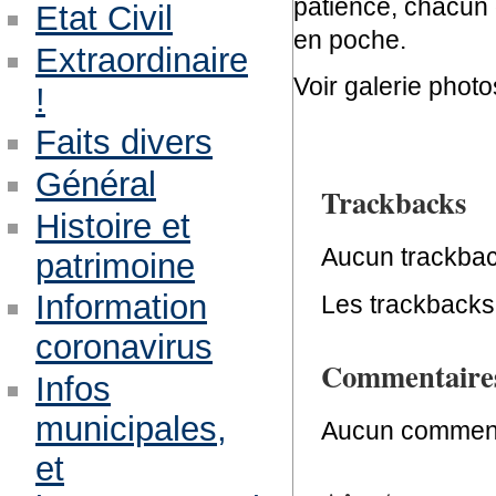
patience, chacun 
Etat Civil
en poche.
Extraordinaire
Voir galerie photo
!
Faits divers
Général
Trackbacks
Histoire et
Aucun trackbac
patrimoine
Information
Les trackbacks 
coronavirus
Commentaire
Infos
municipales,
Aucun comment
et