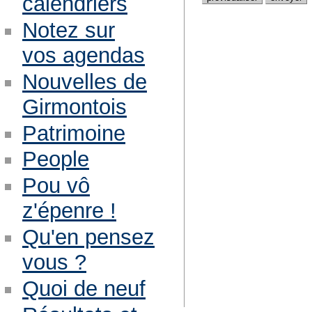
calendriers
Notez sur
vos agendas
Nouvelles de
Girmontois
Patrimoine
People
Pou vô
z'épenre !
Qu'en pensez
vous ?
Quoi de neuf