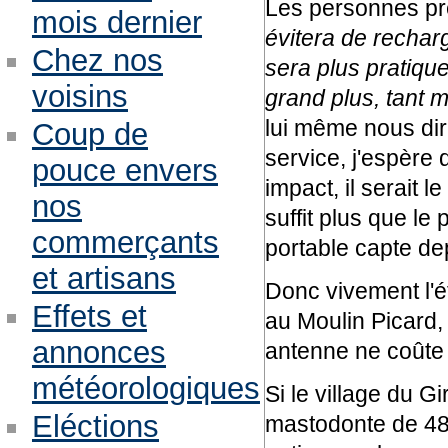
Les personnes pr
mois dernier
évitera de rechar
Chez nos
sera plus pratique
voisins
grand plus, tant m
lui même nous dira
Coup de
service, j'espère 
pouce envers
impact, il serait 
nos
suffit plus que le
commerçants
portable capte de
et artisans
Donc vivement l'ét
Effets et
au Moulin Picard,
annonces
antenne ne coûte
météorologiques
Si le village du G
Eléctions
mastodonte de 48