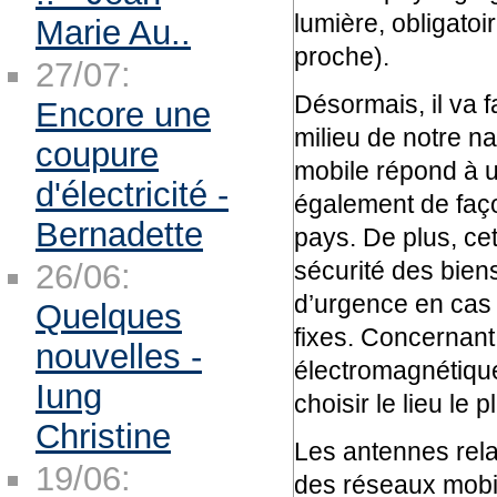
lumière, obligatoi
Marie Au..
proche).
27/07:
Désormais, il va f
Encore une
milieu de notre n
coupure
mobile répond à u
d'électricité -
également de faço
Bernadette
pays. De plus, cet
sécurité des bien
26/06:
d’urgence en cas 
Quelques
fixes. Concernant 
nouvelles -
électromagnétique
Iung
choisir le lieu le 
Christine
Les antennes rela
19/06:
des réseaux mobil