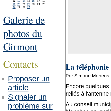
12
13
14
15
16
17
18
19
20
21
22
23
24
25
26
27
28
29
Galerie de
photos du
Girmont
Contacts
La téléphonie
Par Simone Manens, j
Proposer un
Encore quelques m
article
reliés à l'antenne 
Signaler un
Au conseil municip
problème sur