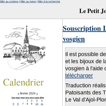
Aller au contenu
|
Aller au menu
|
Aller à la recherche
Le Petit 
Souscription L
vosgien
Il est possible d
et les bijoux de 
vosgien à l'aide 
télécharger
Calendrier
Traduction réali
Patoisants des Tr
«
février 2024
»
lun
mar
mer
jeu
ven
sam
dim
Le Val d'Ajol-Pl
1
2
3
4
5
6
7
8
9
10
11