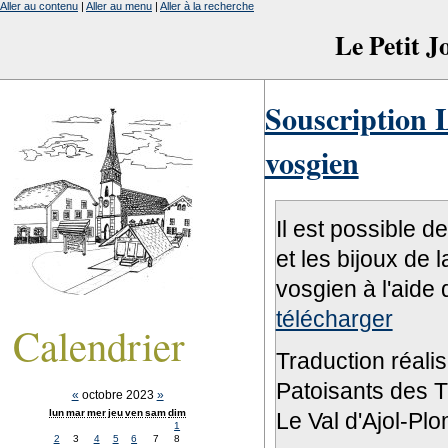
Aller au contenu
|
Aller au menu
|
Aller à la recherche
Le Petit 
Souscription L
vosgien
Il est possible d
et les bijoux de 
vosgien à l'aide 
télécharger
Calendrier
Traduction réali
Patoisants des Tr
«
octobre 2023
»
lun
mar
mer
jeu
ven
sam
dim
Le Val d'Ajol-Pl
1
2
3
4
5
6
7
8