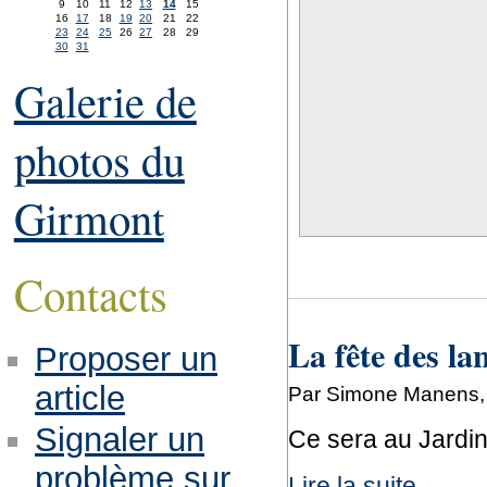
9
10
11
12
13
14
15
16
17
18
19
20
21
22
23
24
25
26
27
28
29
30
31
Galerie de
photos du
Girmont
Contacts
La fête des lan
Proposer un
article
Par Simone Manens, 
Signaler un
Ce sera au Jardin
problème sur
Lire la suite