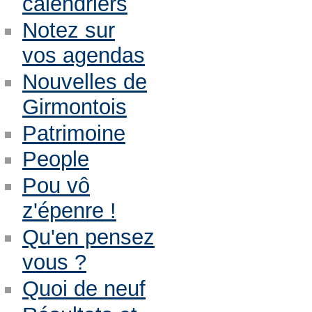
calendriers
Notez sur
vos agendas
Nouvelles de
Girmontois
Patrimoine
People
Pou vô
z'épenre !
Qu'en pensez
vous ?
Quoi de neuf