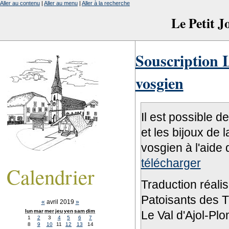
Aller au contenu
|
Aller au menu
|
Aller à la recherche
Le Petit 
Souscription L
vosgien
Il est possible d
et les bijoux de 
vosgien à l'aide 
télécharger
Calendrier
Traduction réali
Patoisants des Tr
«
avril 2019
»
lun
mar
mer
jeu
ven
sam
dim
Le Val d'Ajol-Pl
1
2
3
4
5
6
7
8
9
10
11
12
13
14