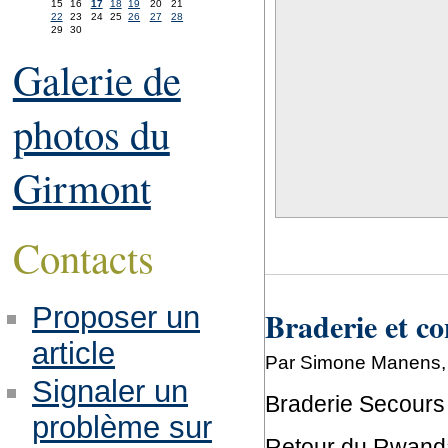
15
16
17
18
19
20
21
22
23
24
25
26
27
28
29
30
Galerie de
photos du
Girmont
Contacts
Proposer un
Braderie et co
article
Par Simone Manens, 
Signaler un
Braderie Secours
problème sur
Retour du Rwand