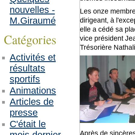
nouvelles -
Les onze membres
M.Giraumé
dirigeant, à l'exc
elle a cédé sa pl
Catégories
vice président J
Trésorière Nathali
Activités et
résultats
sportifs
Animations
Articles de
presse
C'était le
Après de sincère
mois dernier