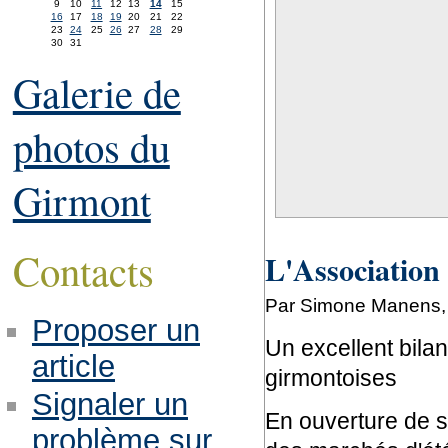
9
10
11
12
13
14
15
16
17
18
19
20
21
22
23
24
25
26
27
28
29
30
31
Galerie de
photos du
Girmont
Contacts
L'Association
Par Simone Manens, 
Proposer un
Un excellent bilan
article
girmontoises
Signaler un
En ouverture de s
problème sur