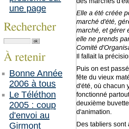
des marchés d'été,
une page
Elle a été créée 
marché d'été, gér
Rechercher
marché, et gérer 
elle ne prends par
Comité d'Organis
À retenir
Il fallait la préci
Puis on est passé 
Bonne Année
fête du vieux maté
2006 à tous
d'été, où chacun y
Le Téléthon
fonctionné partou
deuxième buvette
2005 : coup
d'animation.
d'envoi au
Des tabliers sont a
Girmont