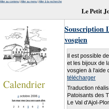
Aller au contenu
|
Aller au menu
|
Aller à la recherche
Le Petit 
Souscription L
vosgien
Il est possible d
et les bijoux de 
vosgien à l'aide 
télécharger
Calendrier
Traduction réali
Patoisants des Tr
«
octobre 2006
»
lun
mar
mer
jeu
ven
sam
dim
Le Val d'Ajol-Pl
1
2
3
4
5
6
7
8