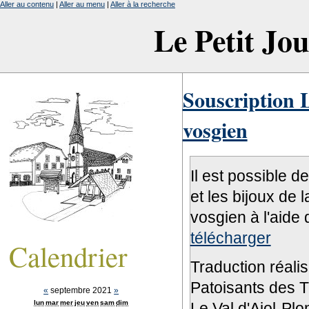
Aller au contenu
|
Aller au menu
|
Aller à la recherche
Le Petit Jo
Souscription L
vosgien
Il est possible d
et les bijoux de 
vosgien à l'aide 
télécharger
Calendrier
Traduction réali
Patoisants des Tr
«
septembre 2021
»
lun
mar
mer
jeu
ven
sam
dim
Le Val d'Ajol-Pl