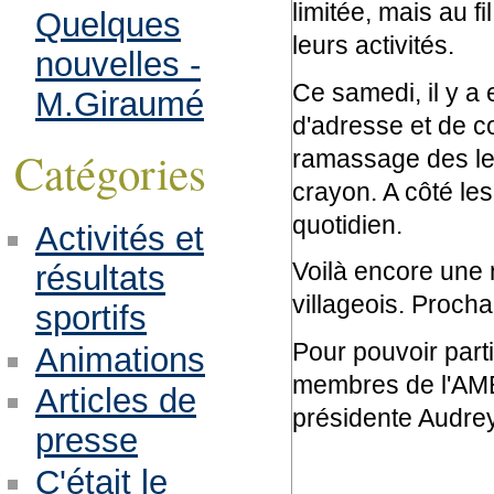
limitée, mais au fi
Quelques
leurs activités.
nouvelles -
Ce samedi, il y a e
M.Giraumé
d'adresse et de co
Catégories
ramassage des lent
crayon. A côté le
quotidien.
Activités et
Voilà encore une n
résultats
villageois. Proch
sportifs
Pour pouvoir parti
Animations
membres de l'AME.
Articles de
présidente Audre
presse
C'était le