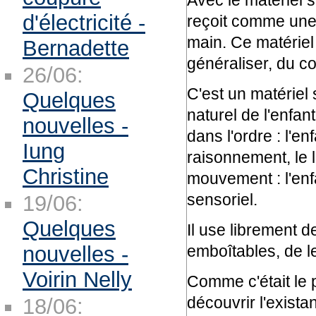
Avec le matériel s
d'électricité -
reçoit comme une 
main. Ce matériel 
Bernadette
généraliser, du co
26/06:
C'est un matériel
Quelques
naturel de l'enfan
nouvelles -
dans l'ordre : l'en
Iung
raisonnement, le 
Christine
mouvement : l'enfa
sensoriel.
19/06:
Quelques
Il use librement d
nouvelles -
emboîtables, de 
Voirin Nelly
Comme c'était le pr
découvrir l'existan
18/06: