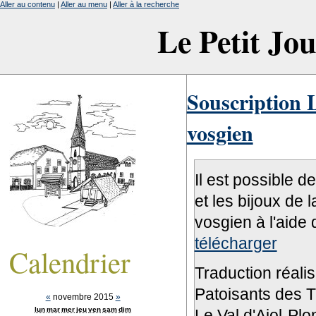
Aller au contenu
|
Aller au menu
|
Aller à la recherche
Le Petit Jo
Souscription L
vosgien
Il est possible d
et les bijoux de 
vosgien à l'aide 
télécharger
Calendrier
Traduction réali
Patoisants des Tr
«
novembre 2015
»
lun
mar
mer
jeu
ven
sam
dim
Le Val d'Ajol-Pl