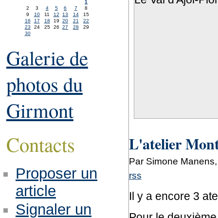
1
2
3
4
5
6
7
8
9
10
11
12
13
14
15
16
17
18
19
20
21
22
23
24
25
26
27
28
29
30
Galerie de
photos du
Girmont
Contacts
L'atelier Monte
Par Simone Manens,
Proposer un
rss
article
Il y a encore 3 a
Signaler un
Pour le deuxième j