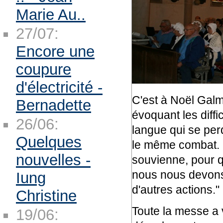
Marie Au..
27/07:
Encore une
coupure
d'électricité -
C'est à Noël Galm
Bernadette
évoquant les diffi
26/06:
langue qui se per
Quelques
le même combat. Il
nouvelles -
souvienne, pour q
nous nous devons 
Iung
d'autres actions."
Christine
Toute la messe a 
19/06: