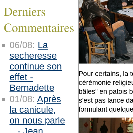
Derniers
Commentaires
06/08:
La
secheresse
continue son
Pour certains, la 
effet -
cérémonie religie
Bernadette
bâles" en patois b
01/08:
Après
s'est pas lancé d
la canicule,
formulant quelque
on nous parle
.. - Jean