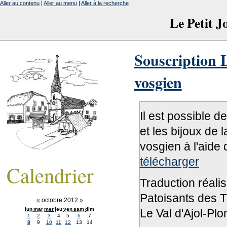
Aller au contenu
|
Aller au menu
|
Aller à la recherche
Le Petit 
Souscription L
vosgien
Il est possible d
et les bijoux de 
vosgien à l'aide 
télécharger
Calendrier
Traduction réali
Patoisants des Tr
«
octobre 2012
»
lun
mar
mer
jeu
ven
sam
dim
Le Val d'Ajol-Pl
1
2
3
4
5
6
7
8
9
10
11
12
13
14