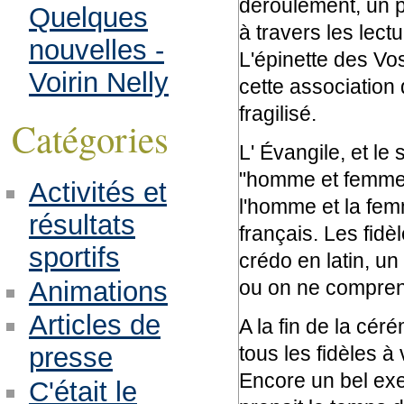
déroulement, un pa
Quelques
à travers les lect
nouvelles -
L'épinette des Vo
Voirin Nelly
cette association
fragilisé.
Catégories
L' Évangile, et le 
"homme et femme"
Activités et
l'homme et la fem
résultats
français. Les fid
sportifs
crédo en latin, un 
Animations
ou on ne comprena
Articles de
A la fin de la cér
tous les fidèles à
presse
Encore un bel exem
C'était le