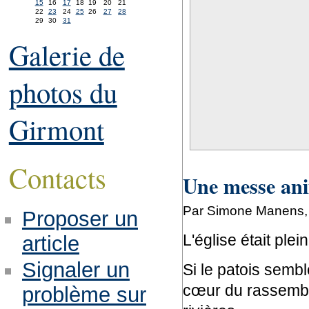
15
16
17
18
19
20
21
22
23
24
25
26
27
28
29
30
31
Galerie de
photos du
Girmont
Contacts
Une messe ani
Par Simone Manens, 
Proposer un
L'église était plein
article
Signaler un
Si le patois semb
cœur du rassemble
problème sur