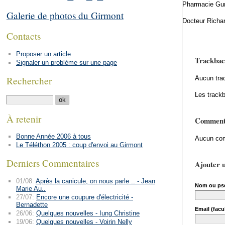
Pharmacie Gun
Galerie de photos du Girmont
Docteur Richar
Contacts
Proposer un article
Trackbac
Signaler un problème sur une page
Rechercher
Aucun tra
Les trackb
À retenir
Comment
Bonne Année 2006 à tous
Aucun com
Le Téléthon 2005 : coup d'envoi au Girmont
Derniers Commentaires
Ajouter 
01/08:
Après la canicule, on nous parle .. - Jean
Nom ou ps
Marie Au..
27/07:
Encore une coupure d'électricité -
Bernadette
Email (facul
26/06:
Quelques nouvelles - Iung Christine
19/06:
Quelques nouvelles - Voirin Nelly