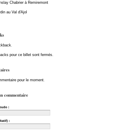
slay Chabrier à Remiremont
din au Val d'Ajol
ks
ckback.
acks pour ce billet sont fermés.
aires
mentaire pour le moment.
un commentaire
eudo :
tatif) :