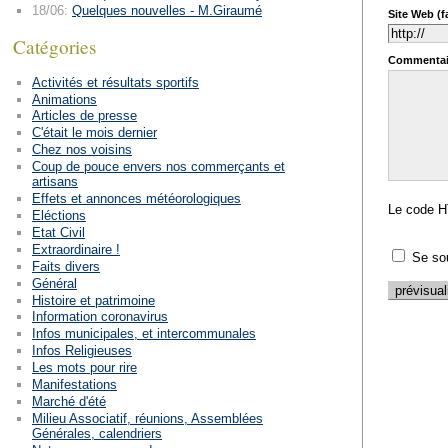
18/06:
Quelques nouvelles - M.Giraumé
Site Web (fa
Catégories
Commentai
Activités et résultats sportifs
Animations
Articles de presse
C'était le mois dernier
Chez nos voisins
Coup de pouce envers nos commerçants et
artisans
Effets et annonces météorologiques
Le code H
Eléctions
Etat Civil
Extraordinaire !
Se so
Faits divers
Général
Histoire et patrimoine
Information coronavirus
Infos municipales, et intercommunales
Infos Religieuses
Les mots pour rire
Manifestations
Marché d'été
Milieu Associatif, réunions, Assemblées
Générales, calendriers