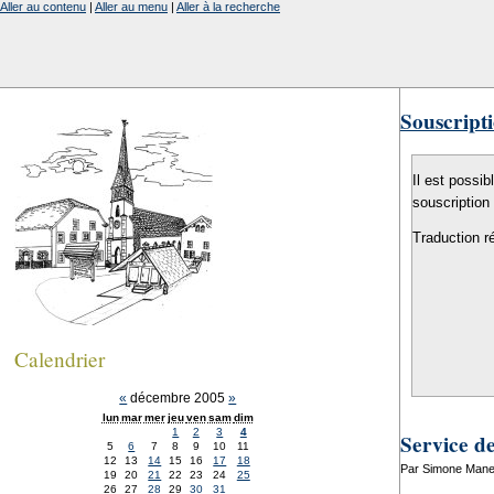
Aller au contenu
|
Aller au menu
|
Aller à la recherche
Souscripti
Il est possib
souscription
Traduction r
Calendrier
«
décembre 2005
»
lun
mar
mer
jeu
ven
sam
dim
1
2
3
4
Service d
5
6
7
8
9
10
11
12
13
14
15
16
17
18
Par Simone Mane
19
20
21
22
23
24
25
26
27
28
29
30
31