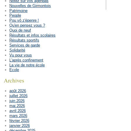
Notez sur vos agendas
Nouvelles de Girmontois
Patrimoine
People
Pou vô z'épenre !
Qu'en pensez vous ?
Quoi de neuf
Résultats et infos scolaires
Résultats sportifs
Services de garde
Solidarité
Vu pour vous
L'après confinement
La vie de notre école
Ecole
Archives
août 2026
juillet 2026
juin 2026
mai 2026
avril 2026
mars 2026
février 2026
janvier 2026
décembre 2025