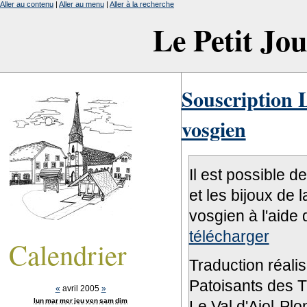
Aller au contenu
|
Aller au menu
|
Aller à la recherche
Le Petit Jo
Souscription L
vosgien
Il est possible d
et les bijoux de 
vosgien à l'aide 
télécharger
Calendrier
Traduction réali
Patoisants des Tr
«
avril 2005
»
lun
mar
mer
jeu
ven
sam
dim
Le Val d'Ajol-Pl