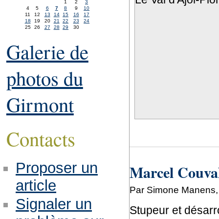
1
2
3
4
5
6
7
8
9
10
11
12
13
14
15
16
17
18
19
20
21
22
23
24
25
26
27
28
29
30
Galerie de
photos du
Girmont
Contacts
Proposer un
Marcel Couval
article
Par Simone Manens, j
Signaler un
Stupeur et désarro