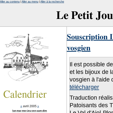
Aller au contenu
|
Aller au menu
|
Aller à la recherche
Le Petit Jo
Souscription L
vosgien
Il est possible d
et les bijoux de 
vosgien à l'aide 
télécharger
Calendrier
Traduction réali
Patoisants des Tr
«
avril 2005
»
lun
mar
mer
jeu
ven
sam
dim
Le Val d'Ajol-Pl