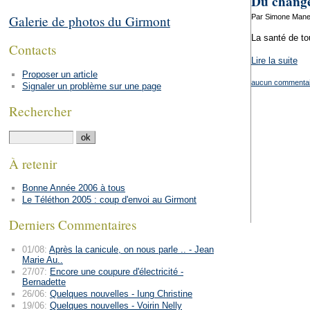
Du change
Par Simone Manen
Galerie de photos du Girmont
La santé de tou
Contacts
Lire la suite
Proposer un article
aucun commentai
Signaler un problème sur une page
Rechercher
À retenir
Bonne Année 2006 à tous
Le Téléthon 2005 : coup d'envoi au Girmont
Derniers Commentaires
01/08:
Après la canicule, on nous parle .. - Jean
Marie Au..
27/07:
Encore une coupure d'électricité -
Bernadette
26/06:
Quelques nouvelles - Iung Christine
19/06:
Quelques nouvelles - Voirin Nelly