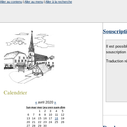
Aller au contenu
|
Aller au menu
|
Aller à la recherche
Souscripti
Il est possib
souscription
Traduction r
Calendrier
«
avril 2020
»
lun
mar
mer
jeu
ven
sam
dim
1
2
3
4
5
6
7
8
9
10
11
12
13
14
15
16
17
18
19
20
21
22
23
24
25
26
27
28
29
30