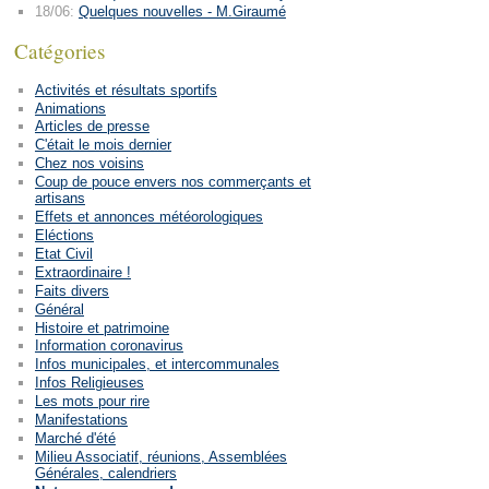
18/06:
Quelques nouvelles - M.Giraumé
Catégories
Activités et résultats sportifs
Animations
Articles de presse
C'était le mois dernier
Chez nos voisins
Coup de pouce envers nos commerçants et
artisans
Effets et annonces météorologiques
Eléctions
Etat Civil
Extraordinaire !
Faits divers
Général
Histoire et patrimoine
Information coronavirus
Infos municipales, et intercommunales
Infos Religieuses
Les mots pour rire
Manifestations
Marché d'été
Milieu Associatif, réunions, Assemblées
Générales, calendriers