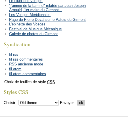
Le bluet des vosges
"l'année de la famine" relatée par Jean Joseph
Arnould, 1er maire du Girmont...
Les Vosges Méridionales
Page de Pierre Duval sur le Patois du Girmont
L'épinette des Vosges
Festival de Musique Mécanique
Galerie de photos du Girmont
Syndication
fil rss
fil rss commentaires
RSS ancienne mode
fil atom
fil atom commentaires
Choix de feuilles de style
CSS
Styles CSS
Choisir :
Envoyer :