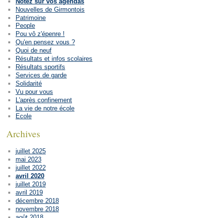
Notez sur vos agendas
Nouvelles de Girmontois
Patrimoine
People
Pou vô z'épenre !
Qu'en pensez vous ?
Quoi de neuf
Résultats et infos scolaires
Résultats sportifs
Services de garde
Solidarité
Vu pour vous
L'après confinement
La vie de notre école
Ecole
Archives
juillet 2025
mai 2023
juillet 2022
avril 2020
juillet 2019
avril 2019
décembre 2018
novembre 2018
août 2018