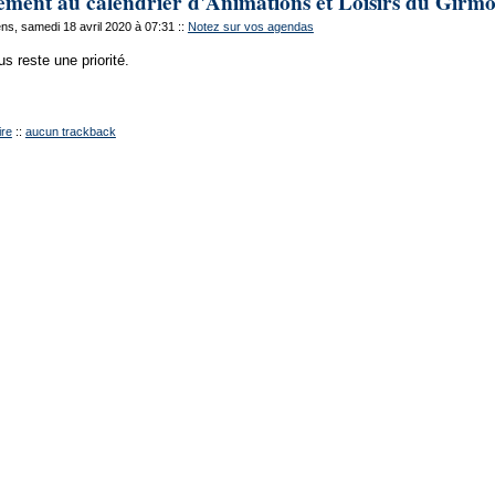
ment au calendrier d'Animations et Loisirs du Girm
s, samedi 18 avril 2020 à 07:31
::
Notez sur vos agendas
s reste une priorité.
re
::
aucun trackback