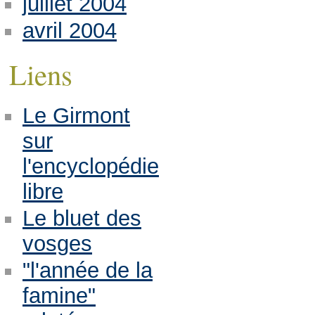
juillet 2004
avril 2004
Liens
Le Girmont
sur
l'encyclopédie
libre
Le bluet des
vosges
"l'année de la
famine"