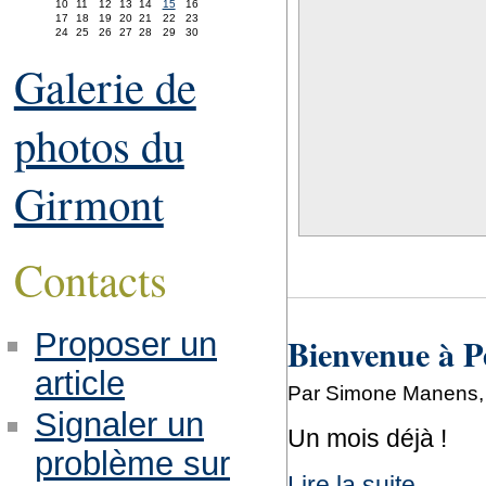
10
11
12
13
14
15
16
17
18
19
20
21
22
23
24
25
26
27
28
29
30
Galerie de
photos du
Girmont
Contacts
Proposer un
Bienvenue à P
article
Par Simone Manens,
Signaler un
Un mois déjà !
problème sur
Lire la suite