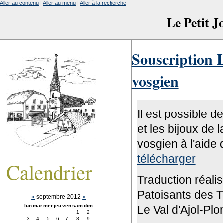
Aller au contenu
|
Aller au menu
|
Aller à la recherche
Le Petit 
Souscription L
vosgien
Il est possible d
et les bijoux de 
vosgien à l'aide 
télécharger
Calendrier
Traduction réali
Patoisants des Tr
«
septembre 2012
»
lun
mar
mer
jeu
ven
sam
dim
Le Val d'Ajol-Pl
1
2
3
4
5
6
7
8
9