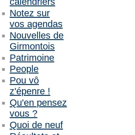
calendriers
Notez sur
vos agendas
Nouvelles de
Girmontois
Patrimoine
People
Pou vô
z'épenre !
Qu'en pensez
vous ?
Quoi de neuf