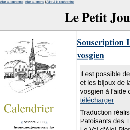
Aller au contenu
|
Aller au menu
|
Aller à la recherche
Le Petit Jo
Souscription L
vosgien
Il est possible d
et les bijoux de 
vosgien à l'aide 
télécharger
Calendrier
Traduction réali
Patoisants des Tr
«
octobre 2008
»
lun
mar
mer
jeu
ven
sam
dim
Le Val d'Ajol-Pl