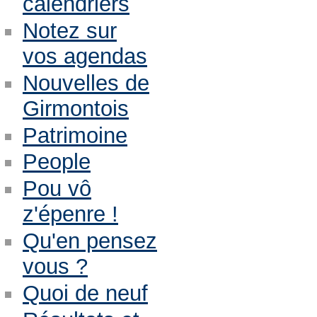
calendriers
Notez sur
vos agendas
Nouvelles de
Girmontois
Patrimoine
People
Pou vô
z'épenre !
Qu'en pensez
vous ?
Quoi de neuf