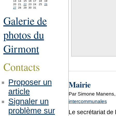
13
14
15
16
17
18
19
20
21
22
23
24
25
26
27
28
29
30
31
Galerie de
photos du
Girmont
Contacts
Proposer un
Mairie
article
Par Simone Manens, 
Signaler un
intercommunales
problème sur
Le secrétariat de 