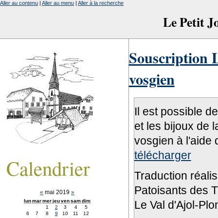
Aller au contenu
|
Aller au menu
|
Aller à la recherche
Le Petit 
Souscription L
vosgien
Il est possible d
et les bijoux de 
vosgien à l'aide 
télécharger
Calendrier
Traduction réali
Patoisants des Tr
«
mai 2019
»
lun
mar
mer
jeu
ven
sam
dim
Le Val d'Ajol-Pl
1
2
3
4
5
6
7
8
9
10
11
12