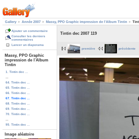
Gallery
Année 2007
Massy, PPO Graphic impression de l'Album Tintin
Tin
Ajouter un commentaire
Tintin dec 2007 119
Consulter les derniers
commentaires
Lancer un diaporama
première
précédente
Massy, PPO Graphic
impression de l'Album
Tintin
1. Tintin dec ...
...
64. Tintin dec ...
65. Tintin dec ...
66. Tintin dec ...
67. Tintin dec ...
68. Tintin dec ...
69. Tintin dec ...
70. Tintin dec ...
...
95. Tintin dec ...
Image aléatoire