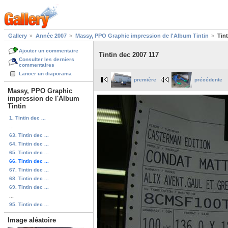
Gallery
Année 2007
Massy, PPO Graphic impression de l'Album Tintin
Tin
Ajouter un commentaire
Tintin dec 2007 117
Consulter les derniers
commentaires
Lancer un diaporama
première
précédente
Massy, PPO Graphic
impression de l'Album
Tintin
1. Tintin dec ...
...
63. Tintin dec ...
64. Tintin dec ...
65. Tintin dec ...
66. Tintin dec ...
67. Tintin dec ...
68. Tintin dec ...
69. Tintin dec ...
...
95. Tintin dec ...
Image aléatoire