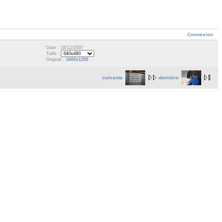
Connexion
Date : 18/12/2007
Taille :
Original :
1600x1200
suivante
dernière