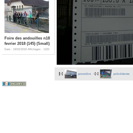
Foire des andouilles n18
fevrier 2018 (145) (Small)
Date : 19/02/2018
Affichages : 1320
première
précédente