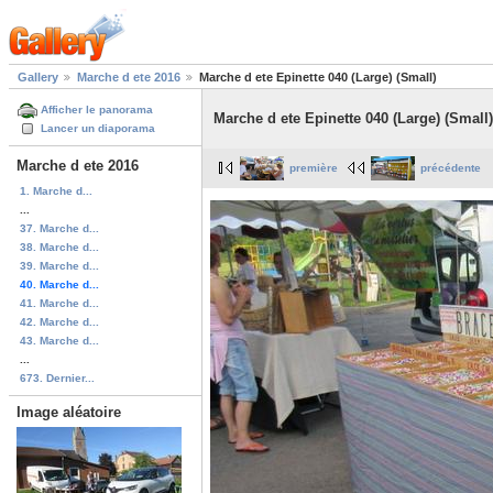
Gallery
Marche d ete 2016
Marche d ete Epinette 040 (Large) (Small)
Afficher le panorama
Marche d ete Epinette 040 (Large) (Small)
Lancer un diaporama
Marche d ete 2016
première
précédente
1. Marche d...
...
37. Marche d...
38. Marche d...
39. Marche d...
40. Marche d...
41. Marche d...
42. Marche d...
43. Marche d...
...
673. Dernier...
Image aléatoire