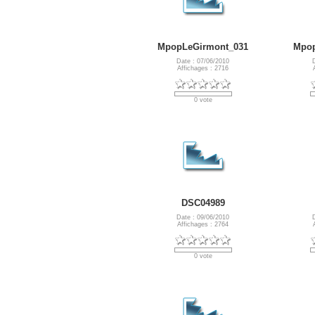
MpopLeGirmont_031
Mpop
Date : 07/06/2010
Affichages : 2716
0 vote
DSC04989
Date : 09/06/2010
Affichages : 2764
0 vote