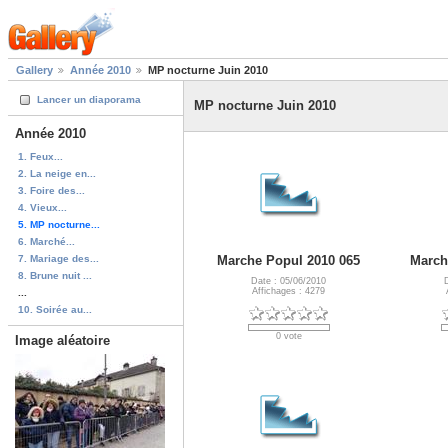
Gallery
Année 2010
MP nocturne Juin 2010
Lancer un diaporama
MP nocturne Juin 2010
Année 2010
1. Feux...
2. La neige en...
3. Foire des...
4. Vieux...
5. MP nocturne...
6. Marché...
7. Mariage des...
Marche Popul 2010 065
March
8. Brune nuit ...
Date : 05/06/2010
Affichages : 4279
...
10. Soirée au...
0 vote
Image aléatoire