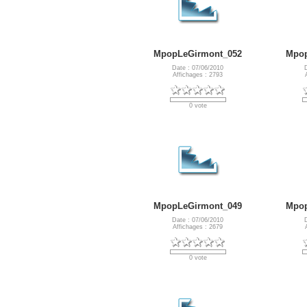
MpopLeGirmont_052
Mpop
Date : 07/06/2010
Affichages : 2793
0 vote
MpopLeGirmont_049
Mpop
Date : 07/06/2010
Affichages : 2679
0 vote