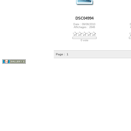
DSC04994
Date : 09/06/2010
Affichages : 2646
0 vote
Page :
1