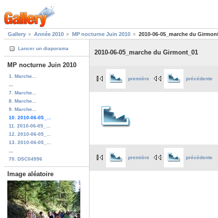
Gallery
Année 2010
MP nocturne Juin 2010
2010-06-05_marche du Girmon
Lancer un diaporama
2010-06-05_marche du Girmont_01
MP nocturne Juin 2010
1. Marche...
première
précédente
...
7. Marche...
8. Marche...
9. Marche...
10. 2010-06-05_...
11. 2010-06-05_...
12. 2010-06-05_...
13. 2010-06-05_...
...
première
précédente
70. DSC04996
Image aléatoire