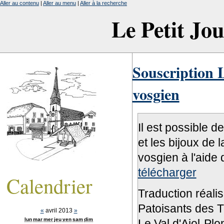
Aller au contenu
|
Aller au menu
|
Aller à la recherche
Le Petit Jo
Souscription L
vosgien
Il est possible d
et les bijoux de 
vosgien à l'aide 
télécharger
Calendrier
Traduction réali
Patoisants des Tr
«
avril 2013
»
lun
mar
mer
jeu
ven
sam
dim
Le Val d'Ajol-Pl