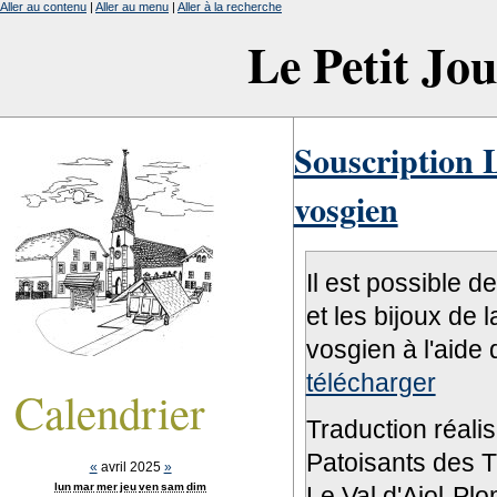
Aller au contenu
|
Aller au menu
|
Aller à la recherche
Le Petit Jo
Souscription L
vosgien
Il est possible d
et les bijoux de 
vosgien à l'aide 
télécharger
Calendrier
Traduction réali
Patoisants des Tr
«
avril 2025
»
lun
mar
mer
jeu
ven
sam
dim
Le Val d'Ajol-Pl