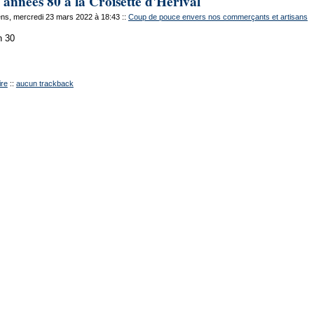
 années 80 à la Croisette d'Hérival
ns, mercredi 23 mars 2022 à 18:43
::
Coup de pouce envers nos commerçants et artisans
h 30
re
::
aucun trackback