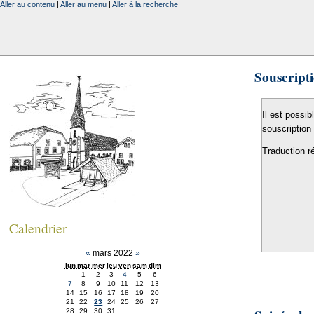
Aller au contenu
|
Aller au menu
|
Aller à la recherche
Souscripti
Il est possib
souscription
Traduction r
Calendrier
«
mars 2022
»
lun
mar
mer
jeu
ven
sam
dim
1
2
3
4
5
6
7
8
9
10
11
12
13
14
15
16
17
18
19
20
21
22
23
24
25
26
27
28
29
30
31