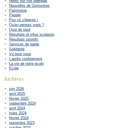
Notez sur vos agendas
Nouvelles de Girmontois
Patrimoine
People
Pou vô z'épenre !
Qu'en pensez vous ?
Quoi de neuf
Résultats et infos scolaires
Résultats sportifs
Services de garde
Solidarité
Vu pour vous
L'après confinement
La vie de notre école
Ecole
Archives
juin 2026
avril 2025
février 2025
septembre 2024
avril 2024
mars 2024
février 2024
novembre 2023
octobre 2023