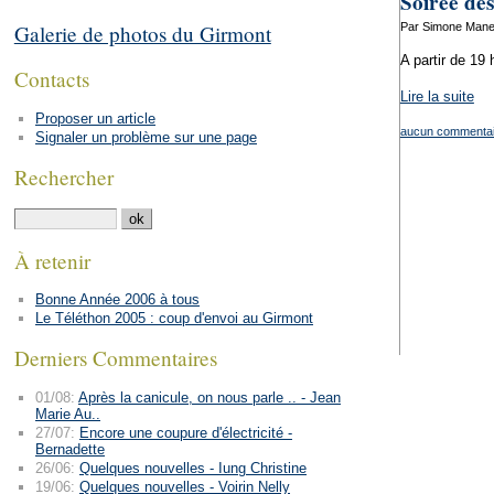
Soirée des
Par Simone Mane
Galerie de photos du Girmont
A partir de 19 
Contacts
Lire la suite
Proposer un article
aucun commentai
Signaler un problème sur une page
Rechercher
À retenir
Bonne Année 2006 à tous
Le Téléthon 2005 : coup d'envoi au Girmont
Derniers Commentaires
01/08:
Après la canicule, on nous parle .. - Jean
Marie Au..
27/07:
Encore une coupure d'électricité -
Bernadette
26/06:
Quelques nouvelles - Iung Christine
19/06:
Quelques nouvelles - Voirin Nelly