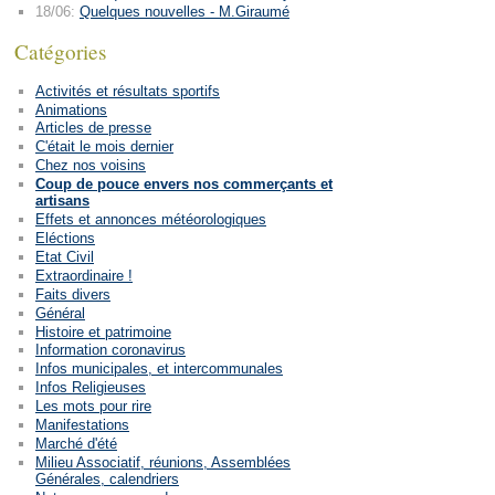
18/06:
Quelques nouvelles - M.Giraumé
Catégories
Activités et résultats sportifs
Animations
Articles de presse
C'était le mois dernier
Chez nos voisins
Coup de pouce envers nos commerçants et
artisans
Effets et annonces météorologiques
Eléctions
Etat Civil
Extraordinaire !
Faits divers
Général
Histoire et patrimoine
Information coronavirus
Infos municipales, et intercommunales
Infos Religieuses
Les mots pour rire
Manifestations
Marché d'été
Milieu Associatif, réunions, Assemblées
Générales, calendriers