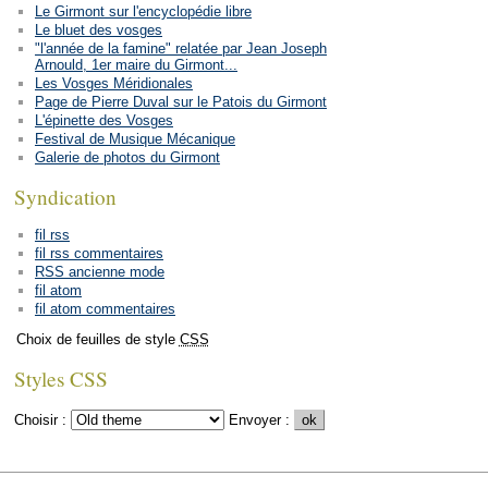
Le Girmont sur l'encyclopédie libre
Le bluet des vosges
"l'année de la famine" relatée par Jean Joseph
Arnould, 1er maire du Girmont...
Les Vosges Méridionales
Page de Pierre Duval sur le Patois du Girmont
L'épinette des Vosges
Festival de Musique Mécanique
Galerie de photos du Girmont
Syndication
fil rss
fil rss commentaires
RSS ancienne mode
fil atom
fil atom commentaires
Choix de feuilles de style
CSS
Styles CSS
Choisir :
Envoyer :