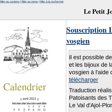
Aller au contenu
|
Aller au menu
|
Aller à la recherche
Le Petit 
Souscription L
vosgien
Il est possible d
et les bijoux de 
vosgien à l'aide 
télécharger
Calendrier
Traduction réali
Patoisants des Tr
«
avril 2021
»
lun
mar
mer
jeu
ven
sam
dim
Le Val d'Ajol-Pl
1
2
3
4
5
6
7
8
9
10
11