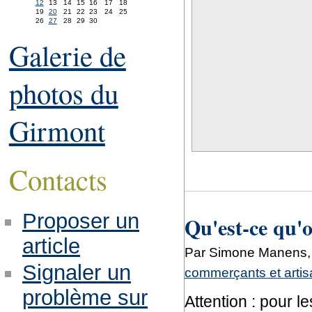
12
13
14
15
16
17
18
19
20
21
22
23
24
25
26
27
28
29
30
Galerie de
photos du
Girmont
Contacts
Proposer un
Qu'est-ce qu'
article
Par Simone Manens, 
Signaler un
commerçants et arti
problème sur
Attention : pour l