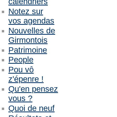
calendriers
Notez sur
vos agendas
Nouvelles de
Girmontois
Patrimoine
People
Pou vô
z'épenre !
Qu'en pensez
vous ?
Quoi de neuf