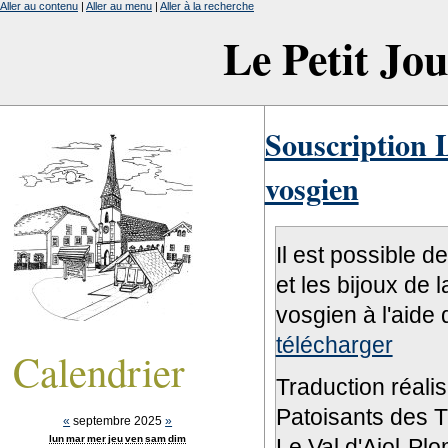
Aller au contenu
|
Aller au menu
|
Aller à la recherche
Le Petit Jo
Souscription L
vosgien
Il est possible d
et les bijoux de 
vosgien à l'aide 
télécharger
Calendrier
Traduction réali
Patoisants des Tr
«
septembre 2025
»
lun
mar
mer
jeu
ven
sam
dim
Le Val d'Ajol-Pl