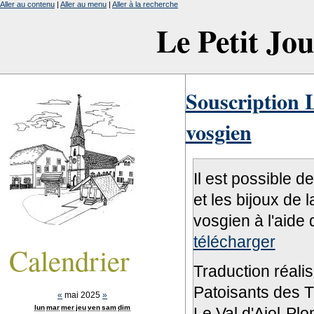
Aller au contenu
|
Aller au menu
|
Aller à la recherche
Le Petit Jo
Souscription L
vosgien
Il est possible d
et les bijoux de 
vosgien à l'aide 
télécharger
Calendrier
Traduction réali
Patoisants des Tr
«
mai 2025
»
lun
mar
mer
jeu
ven
sam
dim
Le Val d'Ajol-Pl