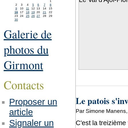
1
2
3
4
5
6
7
8
9
10
11
12
13
14
15
16
17
18
19
20
21
22
23
24
25
26
27
28
29
30
Galerie de
photos du
Girmont
Contacts
Le patois s'in
Proposer un
article
Par Simone Manens, 
Signaler un
C'est la treizième