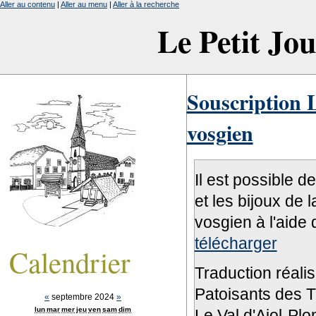
Aller au contenu
|
Aller au menu
|
Aller à la recherche
Le Petit Jo
Souscription L
vosgien
Il est possible d
et les bijoux de 
vosgien à l'aide 
télécharger
Calendrier
Traduction réali
Patoisants des Tr
«
septembre 2024
»
lun
mar
mer
jeu
ven
sam
dim
Le Val d'Ajol-Pl