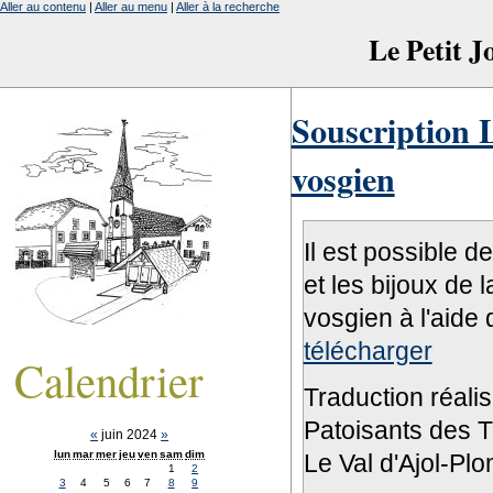
Aller au contenu
|
Aller au menu
|
Aller à la recherche
Le Petit 
Souscription L
vosgien
Il est possible d
et les bijoux de 
vosgien à l'aide 
télécharger
Calendrier
Traduction réali
Patoisants des Tr
«
juin 2024
»
lun
mar
mer
jeu
ven
sam
dim
Le Val d'Ajol-Pl
1
2
3
4
5
6
7
8
9