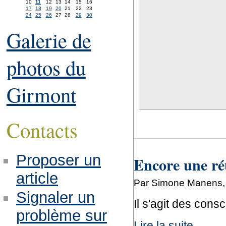
10
11
12
13
14
15
16
17
18
19
20
21
22
23
24
25
26
27
28
29
30
Galerie de
photos du
Girmont
Contacts
Proposer un
Encore une ré
article
Par Simone Manens, 
Signaler un
Il s'agit des cons
problème sur
Lire la suite