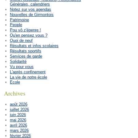
Générales, calendriers
Notez sur vos agendas
Nouvelles de Girmontois
Patrimoine
People
Pou vô z'épenre !
Qu'en pensez vous ?
Quoi de neuf
Résultats et infos scolaires
Résultats sportifs
Services de garde
Solidarité
Vu pour vous
L'après confinement
La vie de notre école
Ecole
Archives
août 2026
juillet 2026
juin 2026
mai 2026
avril 2026
mars 2026
février 2026