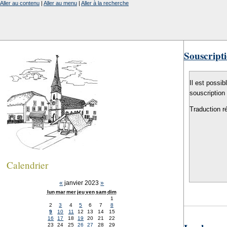
Aller au contenu
|
Aller au menu
|
Aller à la recherche
Souscripti
Il est possib
souscription
Traduction r
Calendrier
«
janvier 2023
»
lun
mar
mer
jeu
ven
sam
dim
1
2
3
4
5
6
7
8
9
10
11
12
13
14
15
16
17
18
19
20
21
22
23
24
25
26
27
28
29