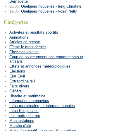
Bernadette
26/06:
Quelques nouvelles - Iung Christine
19/06:
Quelques nouvelles - Voirin Nelly
Catégories
Activités et résultats sportifs
Animations
Articles de presse
C'était le mois dernier
Chez nos voisins
Coup de pouce envers nos commerçants et
artisans
Effets et annonces météorologiques
Eléctions
Etat Civil
Extraordinaire !
Faits divers
Général
Histoire et patrimoine
Information coronavirus
Infos municipales, et intercommunales
Infos Religieuses
Les mots pour rire
Manifestations
Marché d'été
Milieu Associatif, réunions, Assemblées