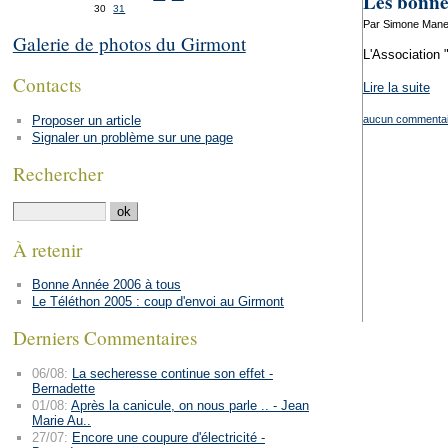
Les bonnes
30
31
Par Simone Manen
Galerie de photos du Girmont
L'Association "
Contacts
Lire la suite
Proposer un article
aucun commentai
Signaler un problème sur une page
Rechercher
À retenir
Bonne Année 2006 à tous
Le Téléthon 2005 : coup d'envoi au Girmont
Derniers Commentaires
06/08:
La secheresse continue son effet -
Bernadette
01/08:
Après la canicule, on nous parle .. - Jean
Marie Au..
27/07:
Encore une coupure d'électricité -