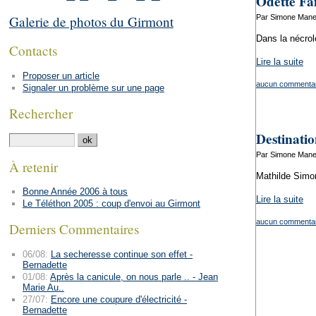
Odette Fai
Par Simone Mane
Galerie de photos du Girmont
Dans la nécrolo
Contacts
Lire la suite
Proposer un article
aucun commentai
Signaler un problème sur une page
Rechercher
Destinati
Par Simone Mane
À retenir
Mathilde Simo
Bonne Année 2006 à tous
Lire la suite
Le Téléthon 2005 : coup d'envoi au Girmont
aucun commentai
Derniers Commentaires
06/08:
La secheresse continue son effet -
Bernadette
01/08:
Après la canicule, on nous parle .. - Jean
Marie Au..
27/07:
Encore une coupure d'électricité -
Bernadette