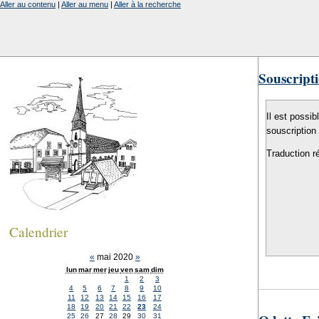
Aller au contenu
|
Aller au menu
|
Aller à la recherche
Souscripti
Il est possib
souscription
Traduction r
Calendrier
«
mai 2020
»
lun
mar
mer
jeu
ven
sam
dim
1
2
3
4
5
6
7
8
9
10
11
12
13
14
15
16
17
18
19
20
21
22
23
24
25
26
27
28
29
30
31