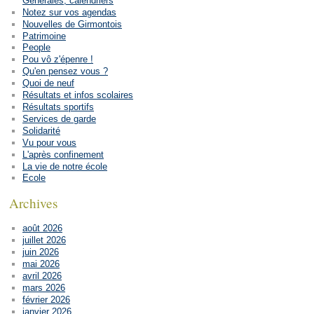
Générales, calendriers
Notez sur vos agendas
Nouvelles de Girmontois
Patrimoine
People
Pou vô z'épenre !
Qu'en pensez vous ?
Quoi de neuf
Résultats et infos scolaires
Résultats sportifs
Services de garde
Solidarité
Vu pour vous
L'après confinement
La vie de notre école
Ecole
Archives
août 2026
juillet 2026
juin 2026
mai 2026
avril 2026
mars 2026
février 2026
janvier 2026