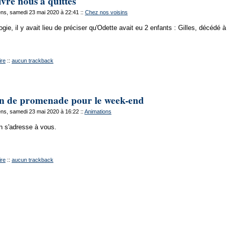
vre nous a quittés
ns, samedi 23 mai 2020 à 22:41
::
Chez nos voisins
gie, il y avait lieu de préciser qu'Odette avait eu 2 enfants : Gilles, décédé à 
re
::
aucun trackback
on de promenade pour le week-end
ns, samedi 23 mai 2020 à 16:22
::
Animations
n s'adresse à vous.
re
::
aucun trackback