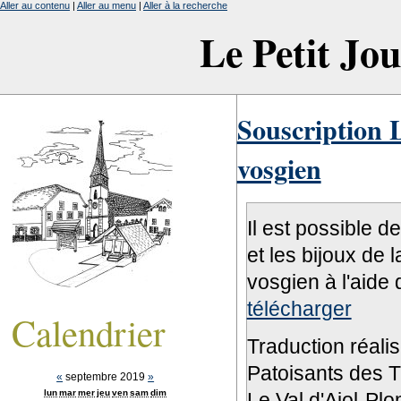
Aller au contenu
|
Aller au menu
|
Aller à la recherche
Le Petit Jo
Souscription L
vosgien
Il est possible d
et les bijoux de 
vosgien à l'aide 
télécharger
Calendrier
Traduction réali
Patoisants des Tr
«
septembre 2019
»
lun
mar
mer
jeu
ven
sam
dim
Le Val d'Ajol-Pl