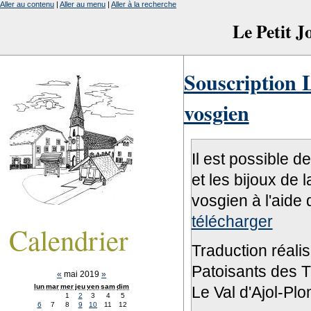
Aller au contenu
|
Aller au menu
|
Aller à la recherche
Le Petit 
Souscription L
vosgien
Il est possible d
et les bijoux de 
vosgien à l'aide 
télécharger
Calendrier
Traduction réali
Patoisants des Tr
«
mai 2019
»
lun
mar
mer
jeu
ven
sam
dim
Le Val d'Ajol-Pl
1
2
3
4
5
6
7
8
9
10
11
12