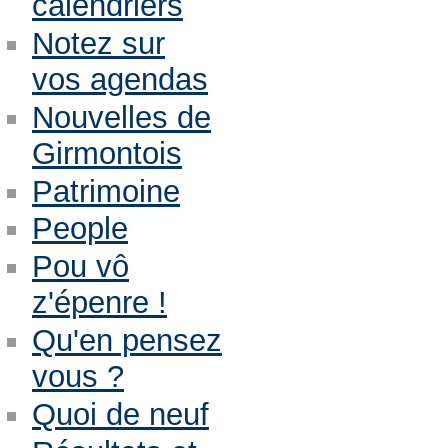
calendriers
Notez sur
vos agendas
Nouvelles de
Girmontois
Patrimoine
People
Pou vô
z'épenre !
Qu'en pensez
vous ?
Quoi de neuf