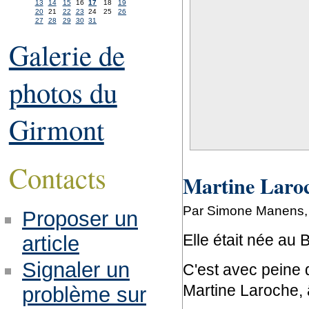
13
14
15
16
17
18
19
20
21
22
23
24
25
26
27
28
29
30
31
Galerie de
photos du
Girmont
Contacts
Martine Laroc
Par Simone Manens, 
Proposer un
Elle était née au B
article
Signaler un
C'est avec peine
Martine Laroche, 
problème sur