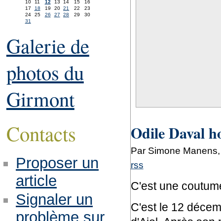
10
11
12
13
14
15
16
17
18
19
20
21
22
23
24
25
26
27
28
29
30
31
Galerie de
photos du
Girmont
Contacts
Odile Daval h
Par Simone Manens,
Proposer un
rss
article
C'est une coutume
Signaler un
C'est le 12 décem
problème sur