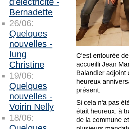
d'électricité -
Bernadette
26/06:
Quelques
nouvelles -
Iung
C'est entourée de 
Christine
accueilli Jean M
Balandier adjoint
19/06:
heureux anniversa
Quelques
présent.
nouvelles -
Si cela n'a pas ét
Voirin Nelly
était heureux, à tr
18/06:
de la commune et 
Quelques
plusieurs mandats