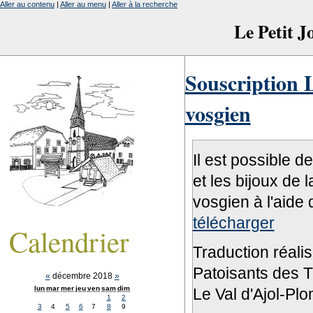
Aller au contenu
|
Aller au menu
|
Aller à la recherche
Le Petit 
Souscription L
vosgien
Il est possible d
et les bijoux de 
vosgien à l'aide 
télécharger
Calendrier
Traduction réali
Patoisants des Tr
«
décembre 2018
»
lun
mar
mer
jeu
ven
sam
dim
Le Val d'Ajol-Pl
1
2
3
4
5
6
7
8
9