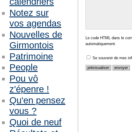
calendriers
Notez sur
vos agendas
Nouvelles de
Le code HTML dans le comm
Girmontois
automatiquement.
Patrimoine
Se souvenir de mes in
People
Pou vô
z'épenre !
Qu'en pensez
vous ?
Quoi de neuf