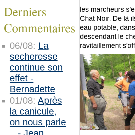
Derniers
les marcheurs s'en
Chat Noir. De là i
Commentaires
eau potable, dans
descendant le ch
06/08:
La
ravitaillement s'o
secheresse
continue son
effet -
Bernadette
01/08:
Après
la canicule,
on nous parle
.. - Jean