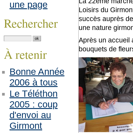
La 22ème marche p
une page
Loisirs du Girmon
succès auprès des
Rechercher
une nature girmont
Après un accueil a
bouquets de fleur
À retenir
Bonne Année
2006 à tous
Le Téléthon
2005 : coup
d'envoi au
Girmont