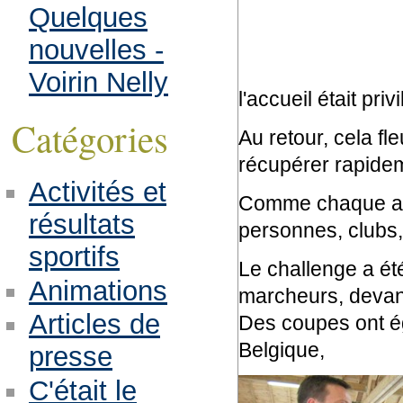
Quelques
nouvelles -
Voirin Nelly
l'accueil était priv
Catégories
Au retour, cela fle
récupérer rapidem
Activités et
Comme chaque an
résultats
personnes, clubs, 
sportifs
Le challenge a é
Animations
marcheurs, devan
Articles de
Des coupes ont é
Belgique,
presse
C'était le