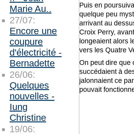
Puis en poursuiva
Marie Au..
quelque peu mysté
27/07:
arrivant au dessu
Encore une
Croix Perry, avan
coupure
longeaient alors l
vers les Quatre Ve
d'électricité -
Bernadette
On peut dire que c
succédaient à des
26/06:
jalonnaient ce pa
Quelques
pouvait fonctionne
nouvelles -
Iung
Christine
19/06: