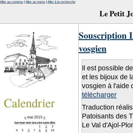
Aller au contenu
|
Aller au menu
|
Aller à la recherche
Le Petit 
Souscription L
vosgien
Il est possible d
et les bijoux de 
vosgien à l'aide 
télécharger
Calendrier
Traduction réali
Patoisants des Tr
«
mai 2015
»
lun
mar
mer
jeu
ven
sam
dim
Le Val d'Ajol-Pl
1
2
3
4
5
6
7
8
9
10