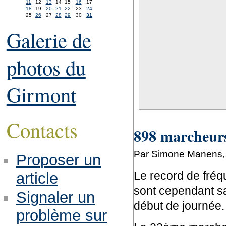
11
12
13
14
15
16
17
18
19
20
21
22
23
24
25
26
27
28
29
30
31
Galerie de
photos du
Girmont
Contacts
898 marcheurs
Par Simone Manens,
Proposer un
Le record de fréqu
article
sont cependant sa
Signaler un
début de journée.
problème sur