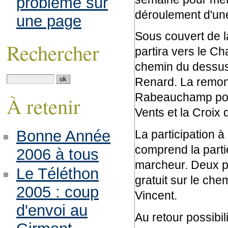
problème sur
déroulement d'un
une page
Sous couvert de l
Rechercher
partira vers le C
chemin du dessus 
Renard. La remon
Rabeauchamp pour 
À retenir
Vents et la Croix 
Bonne Année
La participation à
comprend la parti
2006 à tous
marcheur. Deux pet
Le Téléthon
gratuit sur le che
2005 : coup
Vincent.
d'envoi au
Au retour possibil