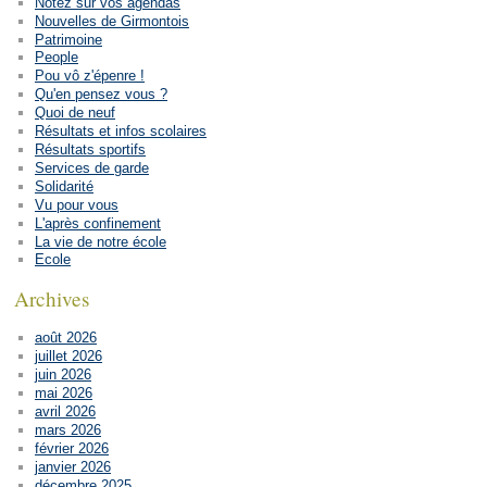
Notez sur vos agendas
Nouvelles de Girmontois
Patrimoine
People
Pou vô z'épenre !
Qu'en pensez vous ?
Quoi de neuf
Résultats et infos scolaires
Résultats sportifs
Services de garde
Solidarité
Vu pour vous
L'après confinement
La vie de notre école
Ecole
Archives
août 2026
juillet 2026
juin 2026
mai 2026
avril 2026
mars 2026
février 2026
janvier 2026
décembre 2025