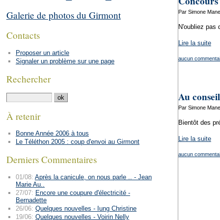
Concours 
Par Simone Manen
Galerie de photos du Girmont
N'oubliez pas 
Contacts
Lire la suite
Proposer un article
aucun commentai
Signaler un problème sur une page
Rechercher
Au consei
Par Simone Manen
À retenir
Bientôt des pré
Bonne Année 2006 à tous
Lire la suite
Le Téléthon 2005 : coup d'envoi au Girmont
aucun commentai
Derniers Commentaires
01/08:
Après la canicule, on nous parle .. - Jean
Marie Au..
27/07:
Encore une coupure d'électricité -
Bernadette
26/06:
Quelques nouvelles - Iung Christine
19/06:
Quelques nouvelles - Voirin Nelly