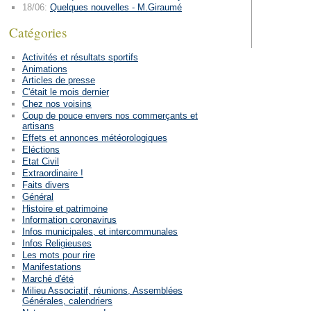
18/06:
Quelques nouvelles - M.Giraumé
Catégories
Activités et résultats sportifs
Animations
Articles de presse
C'était le mois dernier
Chez nos voisins
Coup de pouce envers nos commerçants et
artisans
Effets et annonces météorologiques
Eléctions
Etat Civil
Extraordinaire !
Faits divers
Général
Histoire et patrimoine
Information coronavirus
Infos municipales, et intercommunales
Infos Religieuses
Les mots pour rire
Manifestations
Marché d'été
Milieu Associatif, réunions, Assemblées
Générales, calendriers