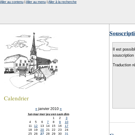
Aller au contenu
|
Aller au menu
|
Aller à la recherche
Souscripti
Il est possib
souscription
Traduction r
Calendrier
«
janvier 2010
»
lun
mar
mer
jeu
ven
sam
dim
1
2
3
4
5
6
7
8
9
10
11
12
13
14
15
16
17
18
19
20
21
22
23
24
25
26
27
28
29
30
31