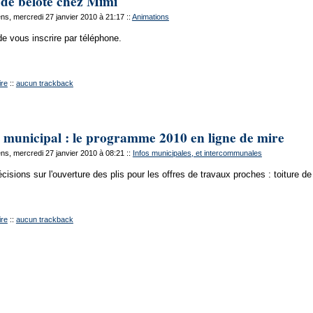
de belote chez Mimi
s, mercredi 27 janvier 2010 à 21:17
::
Animations
de vous inscrire par téléphone.
re
::
aucun trackback
l municipal : le programme 2010 en ligne de mire
s, mercredi 27 janvier 2010 à 08:21
::
Infos municipales, et intercommunales
cisions sur l'ouverture des plis pour les offres de travaux proches : toiture d
re
::
aucun trackback