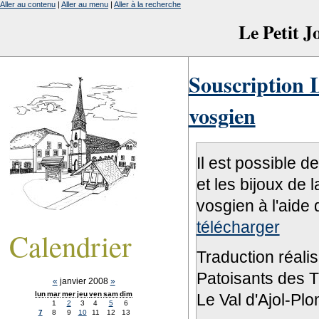
Aller au contenu
|
Aller au menu
|
Aller à la recherche
Le Petit 
Souscription L
vosgien
Il est possible d
et les bijoux de 
vosgien à l'aide 
télécharger
Calendrier
Traduction réali
Patoisants des Tr
«
janvier 2008
»
lun
mar
mer
jeu
ven
sam
dim
Le Val d'Ajol-Pl
1
2
3
4
5
6
7
8
9
10
11
12
13