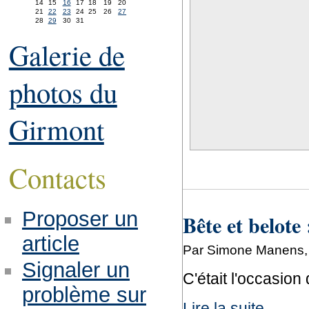
14
15
16
17
18
19
20
21
22
23
24
25
26
27
28
29
30
31
Galerie de
photos du
Girmont
Contacts
Proposer un
Bête et belote
article
Par Simone Manens, l
Signaler un
C'était l'occasion d
problème sur
Lire la suite