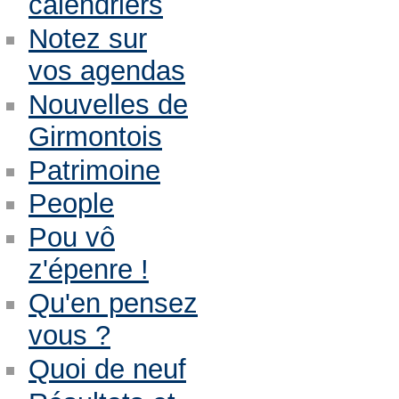
calendriers
Notez sur
vos agendas
Nouvelles de
Girmontois
Patrimoine
People
Pou vô
z'épenre !
Qu'en pensez
vous ?
Quoi de neuf